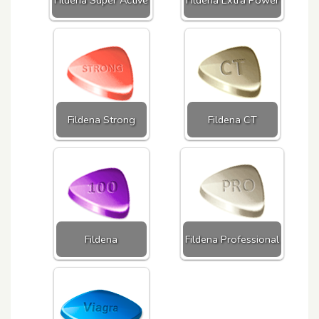
Fildena Super Active
Fildena Extra Power
Fildena Strong
Fildena CT
Fildena
Fildena Professional