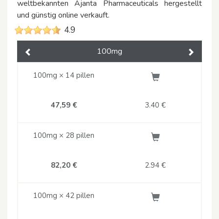
weltbekannten Ajanta Pharmaceuticals hergestellt
und günstig online verkauft.
4.9
100mg
Previous
Next
100mg × 14 pillen
47,59 €
3.40
€
100mg × 28 pillen
82,20 €
2.94
€
100mg × 42 pillen