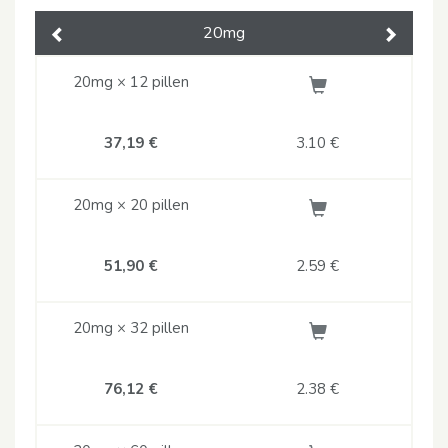
20mg
Previous
Next
20mg × 12 pillen
37,19 €
3.10
€
20mg × 20 pillen
51,90 €
2.59
€
20mg × 32 pillen
76,12 €
2.38
€