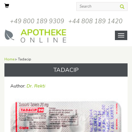
+49 800 189 9309
+44 808 189 1420
Open
menu
Home
▹ Tadacip
TADACIP
Author:
Dr. Rekti