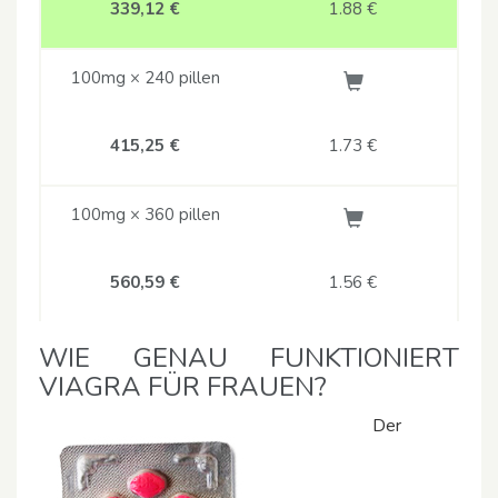
339,12 €
1.88
€
100mg × 240 pillen
415,25 €
1.73
€
100mg × 360 pillen
560,59 €
1.56
€
WIE GENAU FUNKTIONIERT
VIAGRA FÜR FRAUEN?
Der